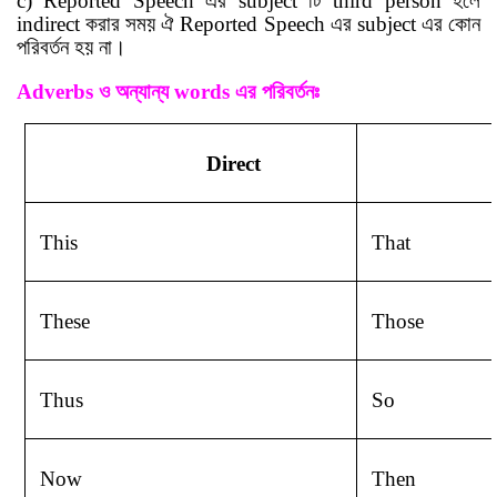
c) Reported Speech
এর
subject
টি
third person
হলে
indirect
করার সময় ঐ R
eported Speech
এর
subject
এর কোন
পরিবর্তন হয় না
।
Adverbs
ও
অন্যান্য
words
এর
পরিবর্ত
নঃ
Direct
This
That
These
Those
Thus
So
Now
Then