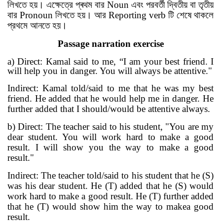
লিখতে হয়
।
এক্ষেত্রে প্ৰথম বার
Noun
এবং পরবর্তী দ্বিতীয় বা তৃতীয়
বার
Pronoun
লিখতে হয়
।
আর
Reporting verb
টি শেষে
থাকলে
প্রথমে আনতে হয়
।
Passage narration exercise
a)
Direct:
Kamal said to me, “I am your best friend. I
will help you in danger. You will always be attentive."
Indirect: Kamal told/said to me that he was my best
friend. He added that he would help me in danger. He
further added that I should/would be attentive always.
b) Direct: The teacher said to his student, "You are my
dear student. You will work hard to make a good
result. I will show you the way to make a good
result."
Indirect: The teacher told/said to his student that he (S)
was his dear student. He (T) added that he (S) would
work hard to make a good result. He (T) further added
that he (T) would show him the way to makea good
result.