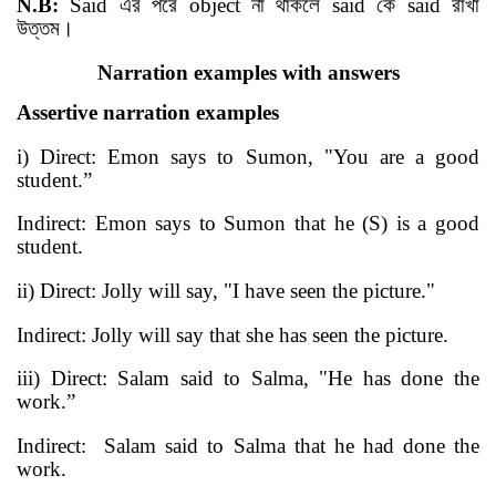
N.B:
Said
এর পরে
object
না থাকলে
said
কে
said
রাখা
উত্তম
।
Narration examples with answers
Assertive narration examples
i) Direct: Emon says to Sumon, "You are a good
student.”
Indirect: Emon says to Sumon that he (S) is a good
student.
ii) Direct: Jolly will say, "I have seen the picture."
Indirect: Jolly will say that she has seen the picture.
iii) Direct: Salam said to Salma, "He has done the
work.”
Indirect:
Salam said to Salma that he had done the
work.