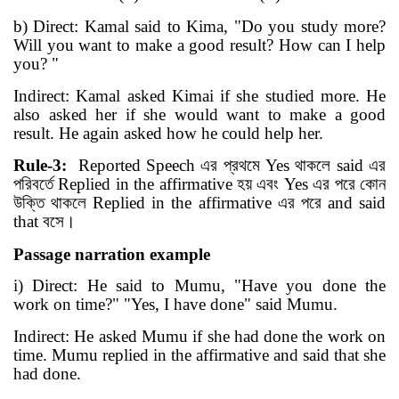
b) Direct: Kamal said to Kima, "Do you study more?
Will you want to make a good result? How can I help
you? "
Indirect: Kamal asked Kimai if she studied more. He
also asked her if she would want to make a good
result. He again asked how he could help her.
Rule-3:
Reported Speech
এর
প্রথমে
Yes
থাকলে
said
এর
পরিবর্তে
Replied in the affirmative
হয় এবং
Yes
এর পরে কোন
উক্তি থাকলে
Replied in the affirmative
এর পরে
and said
that
বসে
।
Passage narration example
i) Direct: He said to Mumu, "Have you done the
work
on time
?" "Yes, I have done" said Mumu.
Indirect: He asked Mumu if she had done the work on
time. Mumu replied in the affirmative and said that she
had done.