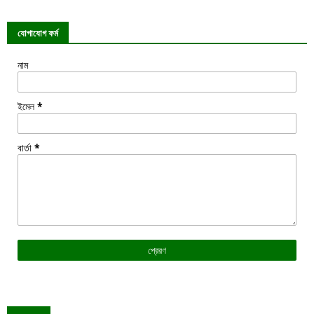
যোগাযোগ ফর্ম
নাম
ইমেল
*
বার্তা
*