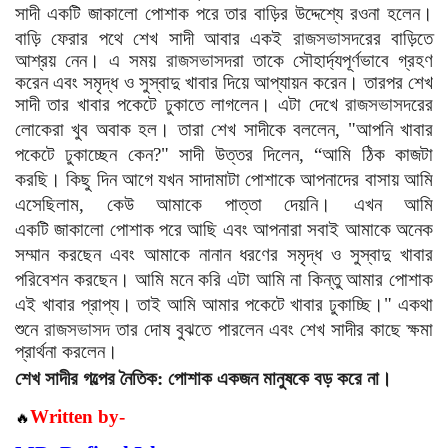
সাদী একটি
জাকালো
পোশাক পরে তার বাড়ির উদ্দেশ্যে রওনা হলেন।
বাড়ি ফেরার পথে শেখ সাদী আবার একই
রাজসভাসদ
রের বাড়িতে
আশ্রয় নেন। এ সময়
রাজসভাসদ
রা তাকে সৌহার্দ্যপূর্ণভাবে গ্রহণ
করেন এবং সমৃদ্ধ ও সুস্বাদু খাবার দিয়ে আপ্যায়ন করেন। তারপর শেখ
সাদী তার খাবার পকেটে ঢুকাতে লাগলেন। এটা দেখে
রাজসভাসদ
রের
লোকেরা খুব অবাক হল। তারা শেখ সাদীকে বললেন
, "
আপনি খাবার
পকেটে ঢুকাচ্ছেন কেন
?"
সাদী উত্তর দিলেন
, “
আমি ঠিক কাজটা
করছি। কিছু দিন আগে যখন সাদামাটা পোশাকে আপনাদের বাসায় আমি
এসেছিলাম
,
কেউ আমাকে পাত্তা দেয়নি। এখন
আমি
একটি
জাকালো
পোশাক পরে আছি এবং আপনারা সবাই আমাকে অনেক
সম্মান করছেন এবং আমাকে নানান ধরণের সমৃদ্ধ ও সুস্বাদু খাবার
পরিবেশন করছেন। আমি মনে করি এটা আমি না কিন্তু আমার পোশাক
এই খাবার প্রাপ্য। তাই আমি আমার পকেটে খাবার
ঢুকাচ্ছি
।
"
একথা
শুনে
রাজসভাসদ
তার দোষ বুঝতে পারলেন এবং শেখ সাদীর কাছে ক্ষমা
প্রার্থনা করলেন।
শেখ সাদীর গল্পের নৈতিক:
পোশাক একজন মানুষকে বড় করে না।
Written by-
🔥