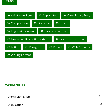
TAGS
Admission & Job
Application
Completing Story
Composition
Dialogue
Email
English Grammar
Freehand Writing
Grammar Basics & Shortcuts
Grammar Exercise
Letter
Paragraph
Report
Web Answers
Writing Format
CATEGORIES
11
Admission & Job
46
Application