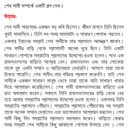
শেখ সাদী সম্পর্কে একটি গল্প লেখ।
উত্তর:
শেখ সাদী পারস্যের একজন বড় কবি ছিলেন। জীবন যাপনে তিনি ছিলেন
খুবই সাদাসিদে। তিনি সব সময়
সাদামাটা
ও সাধারণ পোশাক পরতেন।
একবার ইরানের সম্রাট শেখ সাদীকে তার প্রাসাদে আমন্ত্রণ জানান।
শেখ সাদীর বাড়ি থেকে প্রাসাদটি অনেক দূরে ছিল। তিনি একটি
সাধারণ পোশাকে সম্রাটের প্রাসাদের উদ্দেশ্যে রওনা হলেন। পথে এক
রাজসভাসদে
র বাড়িতে আশ্রয় নেন।
রাজসভাসদ
এবং তার লোকেরা
তাকে খুব একটা সম্মান ও আতিথেয়তা দেখায়নি। আসলে তারা তাকে
চিনতে পারেনি। শেখ সাদীও তার পরিচয় প্রকাশ করেননি। তাই শেখ
সাদীকে একজন সাধারণ মানুষ ভেবে
তারা তাকে অতি সাধারণ খাবার
দিয়ে আপ্যায়ন করেছিলেন। শেখ সাদী
রাজসভাসদ
রের বাড়িতে এক
রাত অবস্থান করেন। সকালে তিনি
রাজসভাসদ
রের বাড়ি থেকে বের
হয়ে আবার সম্রাটের প্রাসাদের উদ্দেশ্যে রওনা হলেন। একসময় তিনি
সম্রাটের প্রাসাদে পৌঁছান।
সম্রাটের প্রাসাদে পৌঁছানোর পর সম্রাট
তাকে অনেক সম্মান দেখালেন এবং ভালোভাবে আপ্যায়ন করলেন। শেখ
সাদী কিছু দিন সম্রাটের প্রাসাদে অবস্থান করেন। বাড়িতে ফেরার
সময় সম্রাট শেখ সাদীকে কিছু জাকালো পোশাক উপহার দেন । শেখ