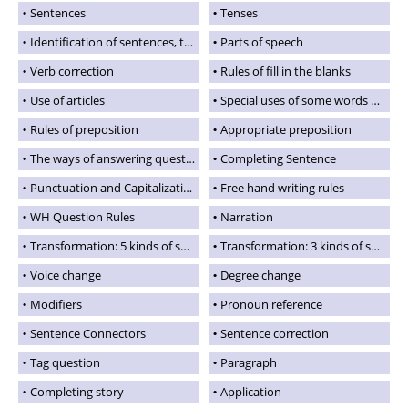
Sentences
Tenses
Identification of sentences, tenses and verbd
Parts of speech
Verb correction
Rules of fill in the blanks
Use of articles
Special uses of some words and phrases
Rules of preposition
Appropriate preposition
The ways of answering questions
Completing Sentence
Punctuation and Capitalization
Free hand writing rules
WH Question Rules
Narration
Transformation: 5 kinds of sentences
Transformation: 3 kinds of sentences
Voice change
Degree change
Modifiers
Pronoun reference
Sentence Connectors
Sentence correction
Tag question
Paragraph
Completing story
Application