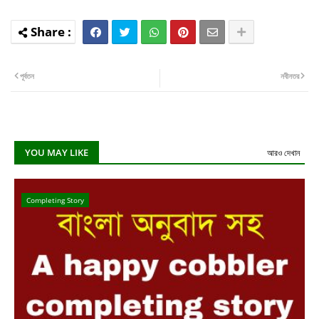
পূর্বতন
নবীনতর
YOU MAY LIKE
আরও দেখান
Completing Story