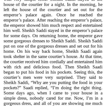
house of the
courtier for a night. In the morning, he
left the house of
the
courtier and set out for the
emperor’s palace again. Once he reached the
emperor’s palace.
After reaching the emperor’s palace,
the
emperor
showed him much respect and entertained
him well. Sheikh Saddi stayed in the
emperor’s palace
for some days. On returning home, the emperor gave
some gorgeous dresses to Sheikh Saddi. Sheikh Saddi
put on one of the gorgeous dresses and set out for his
home. On his way back home, Sheikh Saadi again
took shelter in the same courtier’s house. At that time,
the courtier received him cordially and entertained him
with rich and delicious food. Then Sheikh Saadi
began to put his food in his pockets. Seeing this, the
courtier’s men were very surprised. They said to
Sheikh Saddi, “Why are you putting the food in your
pockets?” Saadi replied,
“I’m doing the right thing.
Some days ago, when I came to your house in a
simple dress, nobody cared for me. Now, I’m in a
gorgeous dress, and all of you are showing me much