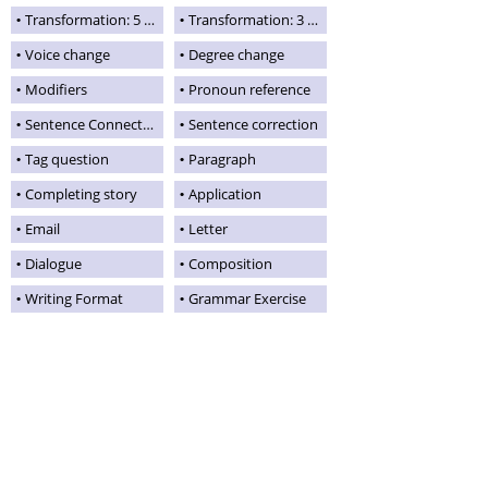
Transformation: 5 kinds of sentences
Transformation: 3 kinds of sentences
Voice change
Degree change
Modifiers
Pronoun reference
Sentence Connectors
Sentence correction
Tag question
Paragraph
Completing story
Application
Email
Letter
Dialogue
Composition
Writing Format
Grammar Exercise