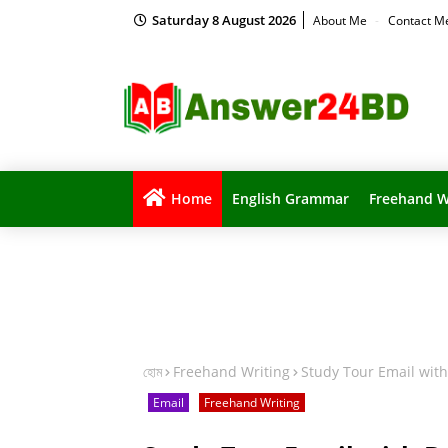
Saturday 8 August 2026
About Me
Contact 
Home
English Grammar
Freehand W
হোম
Freehand Writing
Study Tour Email wit
Email
Freehand Writing