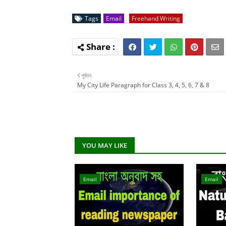
Tags
Email
Freehand Writing
পূর্বতন
My City Life Paragraph for Class 3, 4, 5, 6, 7 & 8
YOU MAY LIKE
Email
Email