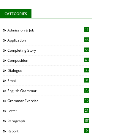
CATEGORIES
11
Admission & Job
46
Application
53
Completing Story
43
Composition
35
Dialogue
31
Email
75
English Grammar
15
Grammar Exercise
21
Letter
151
Paragraph
9
Report