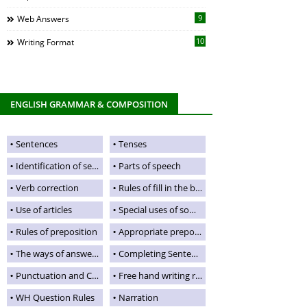
9
Web Answers
10
Writing Format
ENGLISH GRAMMAR & COMPOSITION
Sentences
Tenses
Identification of sentences, tenses and verbd
Parts of speech
Verb correction
Rules of fill in the blanks
Use of articles
Special uses of some words and phrases
Rules of preposition
Appropriate preposition
The ways of answering questions
Completing Sentence
Punctuation and Capitalization
Free hand writing rules
WH Question Rules
Narration