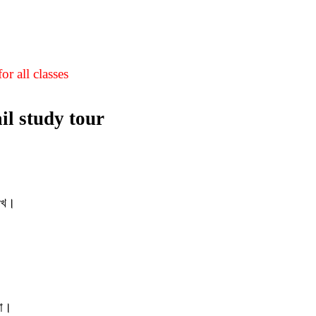
or all classes
l study tour
লেখ।
া
।