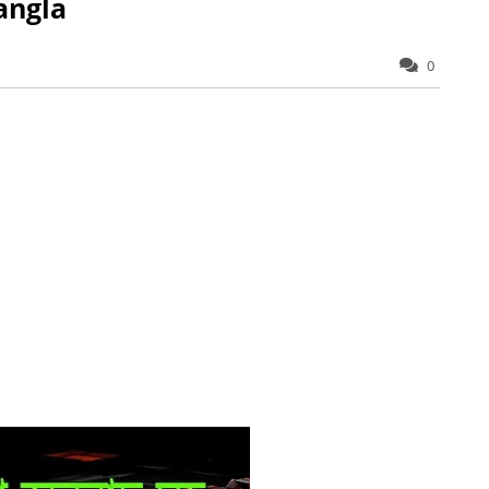
angla
0